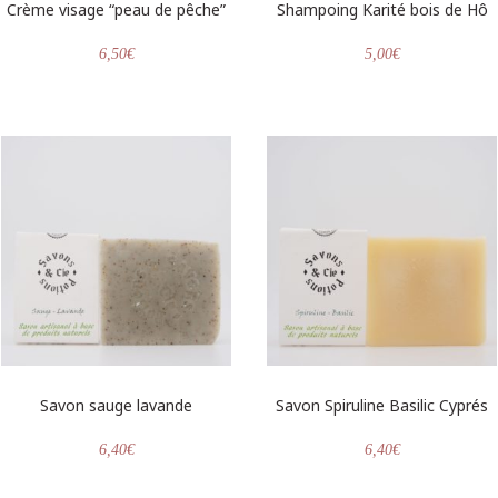
Crème visage “peau de pêche”
Shampoing Karité bois de Hô
6,50
€
5,00
€
Savon sauge lavande
Savon Spiruline Basilic Cyprés
6,40
€
6,40
€